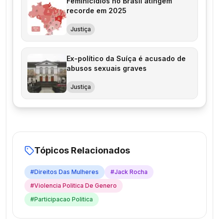
Feminicídios no Brasil atingem
recorde em 2025
Justiça
Ex-político da Suíça é acusado de
abusos sexuais graves
Justiça
Tópicos Relacionados
#
Direitos Das Mulheres
#
Jack Rocha
#
Violencia Politica De Genero
#
Participacao Politica