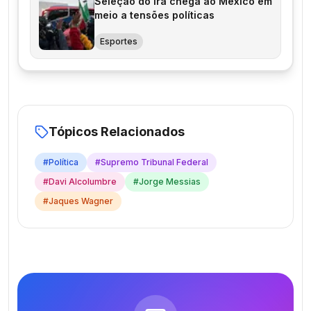
Seleção do Irã chega ao México em
meio a tensões políticas
Esportes
Tópicos Relacionados
#
Política
#
Supremo Tribunal Federal
#
Davi Alcolumbre
#
Jorge Messias
#
Jaques Wagner