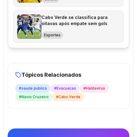
Cabo Verde se classifica para
oitavas após empate sem gols
Esportes
Tópicos Relacionados
#
saude publica
#
Evacuacao
#
Hantavirus
#
Navio Cruzeiro
#
Cabo Verde