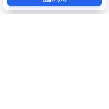
Aceitar Todos
Sobre Nós
BocaNoticias é seu portal de notícias moderno, trazendo as
últimas informações de tecnologia, esportes, cultura e mundo.
Links Úteis
Sobre Nós