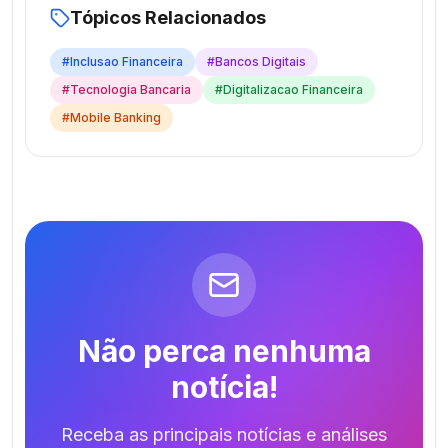
Tópicos Relacionados
#
Inclusao Financeira
#
Bancos Digitais
#
Tecnologia Bancaria
#
Digitalizacao Financeira
#
Mobile Banking
Não perca nenhuma
notícia!
Receba as principais notícias e análises