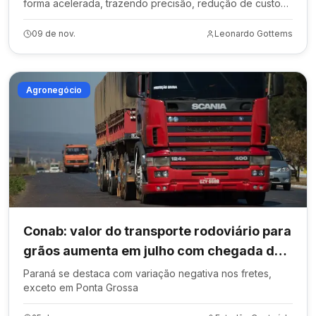
forma acelerada, trazendo precisão, redução de custos
e menor impacto ambiental para os produtores rurais.
09 de nov.
Leonardo Gottems
Agronegócio
Conab: valor do transporte rodoviário para
grãos aumenta em julho com chegada da
safra de milho
Paraná se destaca com variação negativa nos fretes,
exceto em Ponta Grossa