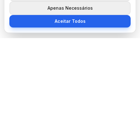
Apenas Necessários
Aceitar Todos
Sobre Nós
BocaNoticias é seu portal de notícias moderno, trazendo as
últimas informações de tecnologia, esportes, cultura e mundo.
Links Úteis