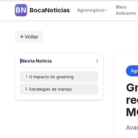
Meio
BN
BocaNoticias
Agronegócio
Ambiente
Voltar
Nesta Notícia
2
Ag
O impacto do greening
1
Gr
Estratégias de manejo
2
re
M
Ava