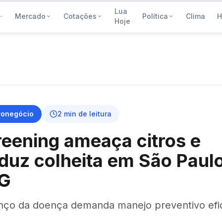
Lua
Mercado
Cotações
Política
Clima
H
Hoje
ronegócio
2
min de leitura
eening ameaça citros e
duz colheita em São Paulo
G
nço da doença demanda manejo preventivo efi