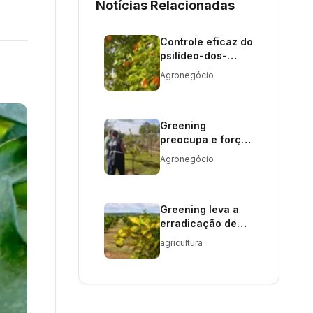
Notícias Relacionadas
Controle eficaz do
psilídeo-dos-
citros pode
Agronegócio
reduzir greening
Greening
preocupa e força-
tarefa age no RS
Agronegócio
com erradicação
de árvores
Greening leva a
erradicação de
201 plantas
agricultura
cítricas no RS