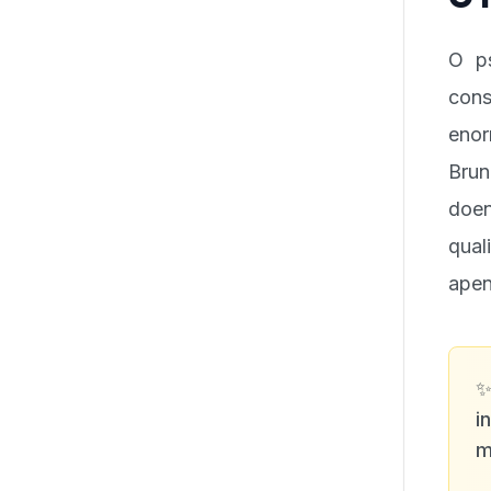
O ps
con
enor
Brun
doen
qua
apen
i
m