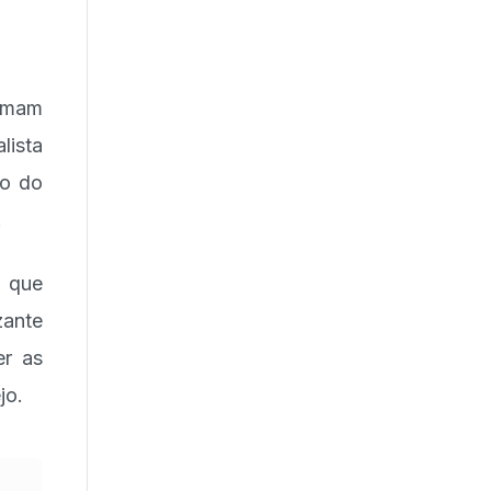
irmam
lista
so do
.
 que
zante
er as
jo.