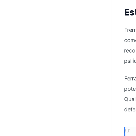
Es
Fren
como
reco
psil
Fer
pote
Qual
defe
"