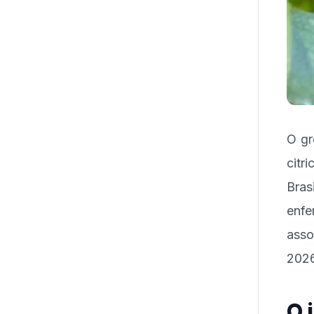
O gr
citr
Bras
enf
asso
2026
O 