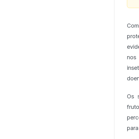
Com 
prot
evid
nos 
inse
doen
Os s
frut
perc
para