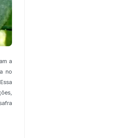
tam a
la no
 Essa
ões,
safra