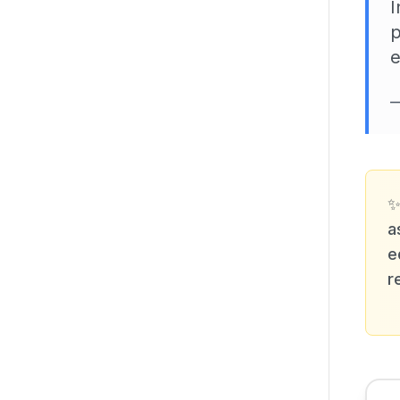
I
p
e
a
e
r