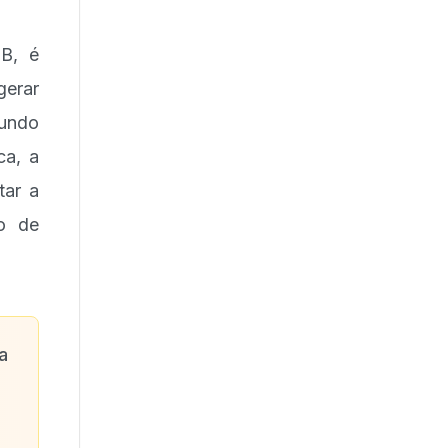
LB, é
erar
gundo
ca, a
tar a
o de
a