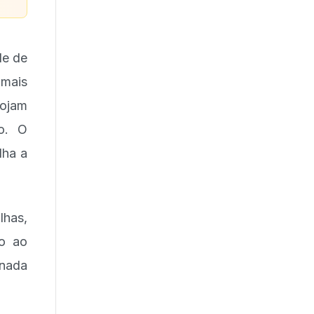
de de
 mais
lojam
to. O
lha a
lhas,
ão ao
inada