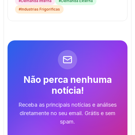
#
Demanda Interna
#
Demanda Externa
#
Industrias Frigorificas
Não perca nenhuma
notícia!
Receba as principais notícias e análises
diretamente no seu email. Grátis e sem
spam.