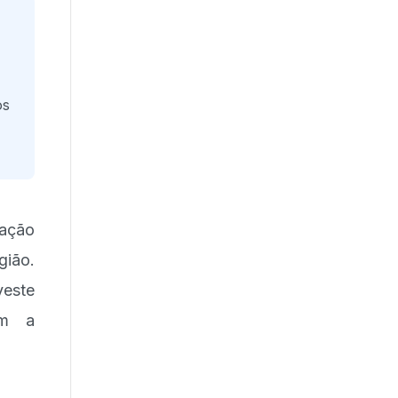
os
cação
gião.
veste
em a