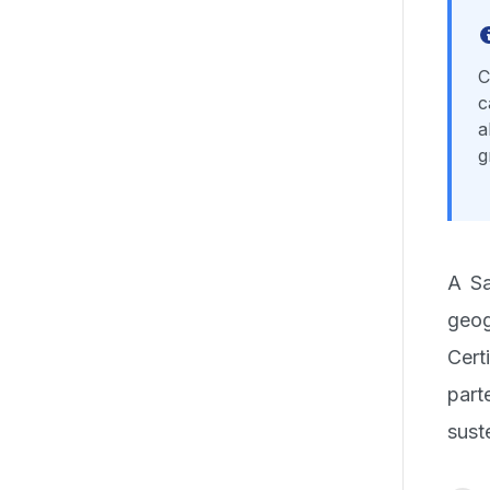
C
c
a
g
A Sa
geog
Cert
par
sust