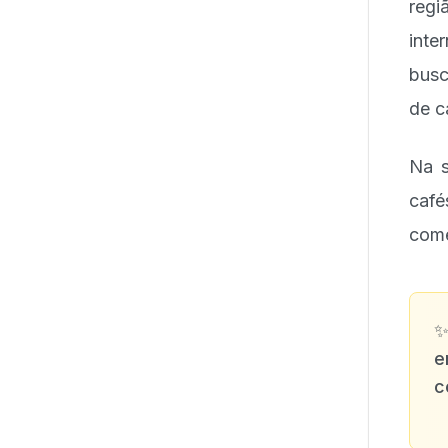
reg
inte
busc
de c
Na s
caf
come
e
c