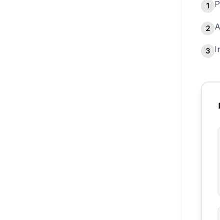
P
1
A
2
I
3