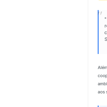
"
"
r
c
S
Alé
coo
ambi
aos 