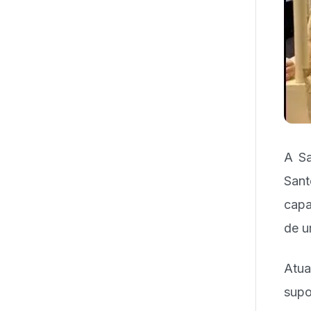
A Sa
Sant
capa
de u
Atua
sup