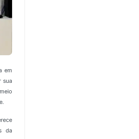
da em
r sua
 meio
e.
erece
s da