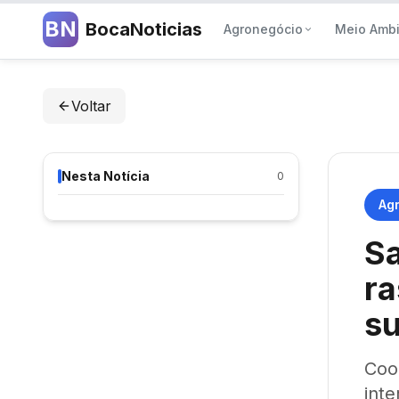
BN
BocaNoticias
Agronegócio
Meio Amb
Voltar
Nesta Notícia
0
Ag
Sa
ra
su
Coo
inte