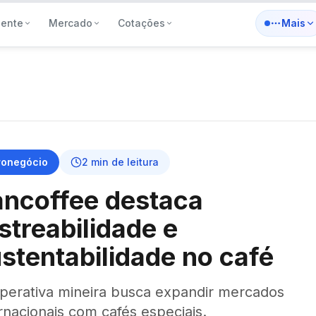
iente
Mercado
Cotações
Mais
ronegócio
2
min de leitura
ncoffee destaca
streabilidade e
stentabilidade no café
perativa mineira busca expandir mercados
rnacionais com cafés especiais.