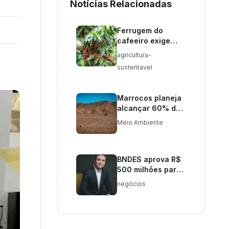
Notícias Relacionadas
Ferrugem do
cafeeiro exige
manejo rigoroso
agricultura-
em verões
sustentavel
chuvosos
Marrocos planeja
alcançar 60% de
água potável
Meio Ambiente
dessalinizada até
2030
BNDES aprova R$
500 milhões para
planta de etanol
negócios
em MT