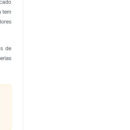
cado
a tem
dores
as de
rias
o