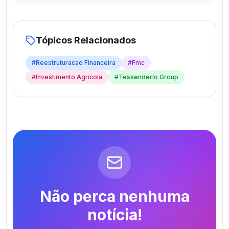
Tópicos Relacionados
#
Reestruturacao Financeira
#
Fmc
#
Investimento Agricola
#
Tessenderlo Group
Não perca nenhuma
notícia!