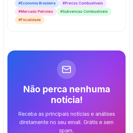
#
Economia Brasileira
#
Precos Combustiveis
#
Mercado Petroleo
#
Subvencao Combustiveis
#
Fiscalidade
Não perca nenhuma
notícia!
Receba as principais notícias e análises
diretamente no seu email. Grátis e sem
spam.