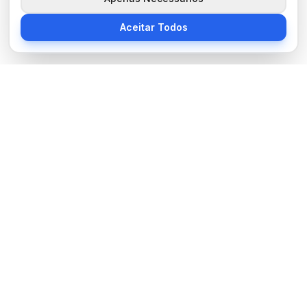
Aceitar Todos
Sobre Nós
BocaNoticias é seu portal de notícias moderno, trazendo as
últimas informações de tecnologia, esportes, cultura e mundo.
Links Úteis