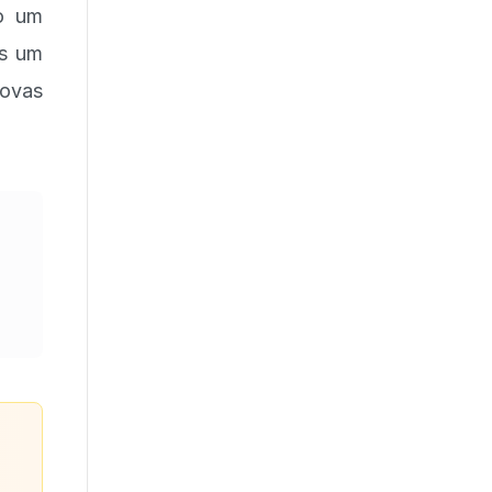
do um
ós um
novas