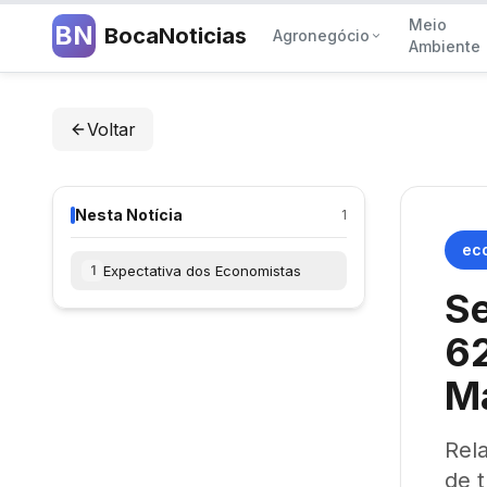
Meio
BN
BocaNoticias
Agronegócio
Ambiente
Voltar
Nesta Notícia
1
ec
Expectativa dos Economistas
1
Se
6
M
Rel
de 