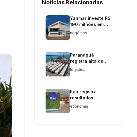
Notícias Relacionadas
Yanmar investe R$
190 milhões em
nova fábrica de
negócios
tratores em SP
Paranaguá
registra alta de
10% nas
logistica
exportações de
cargas em 2026
Itaú registra
resultados
positivos no último
economia
trimestre