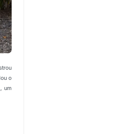
strou
lou o
a, um