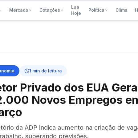
Lua
Mercado
Cotações
Política
Clima
H
Hoje
onomia
1
min de leitura
tor Privado dos EUA Gera
2.000 Novos Empregos e
arço
atório da ADP indica aumento na criação de vag
trabalho, superando previsões.