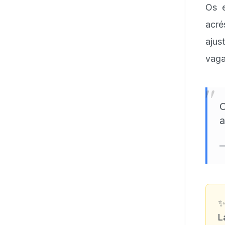
Os e
acré
ajus
vaga
"
O
a
L