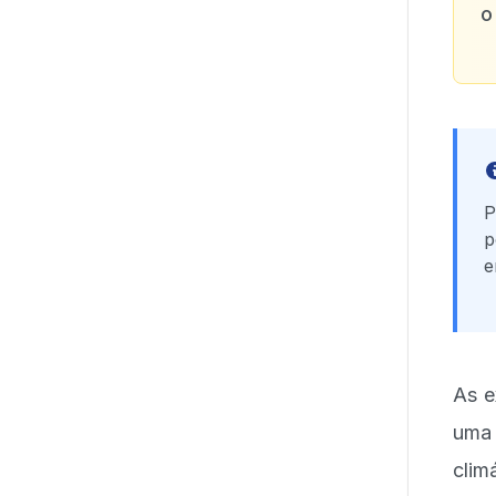
o
P
p
e
As e
uma 
clim