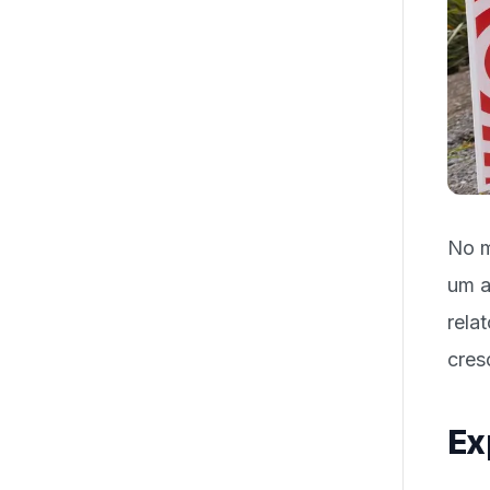
No m
um a
rela
cres
Ex