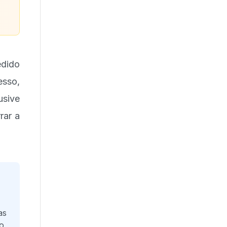
edido
esso,
usive
rar a
as
io