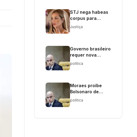
STJ nega habeas
corpus para
influenciadora
Justiça
Deolane Bezerra
Governo brasileiro
requer nova
manifestação em
política
caso Trump Media
Moraes proíbe
Bolsonaro de
visitas e
política
manifestações
políticas até 2026