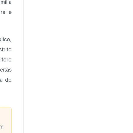
mília
pra e
lico,
trito
 foro
eitas
ia do
am