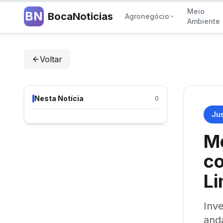
Meio
BN
BocaNoticias
Agronegócio
Ambiente
Voltar
Nesta Notícia
0
Jus
Mo
co
Li
Inv
and