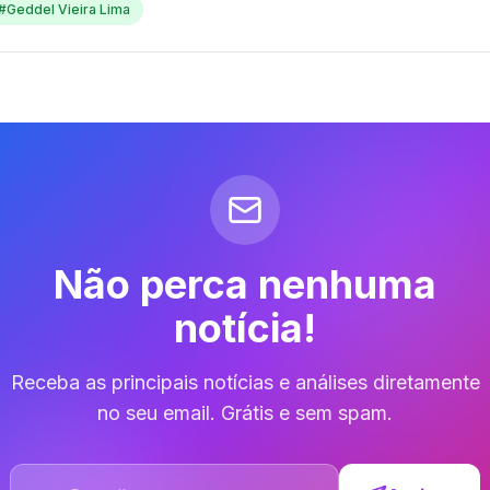
#
Geddel Vieira Lima
Não perca nenhuma
notícia!
Receba as principais notícias e análises diretamente
no seu email. Grátis e sem spam.
Endereço de email