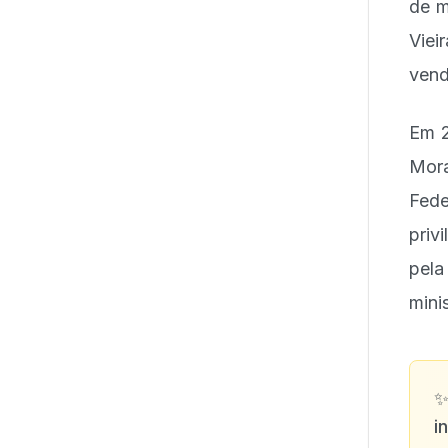
de m
Viei
vend
Em 2
Mora
Fede
priv
pela
minis
i