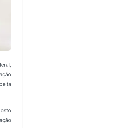
eral,
gação
peita
posto
cação