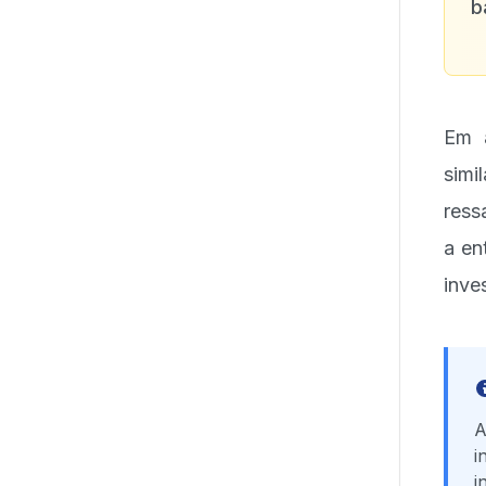
b
Em a
simi
ress
a en
inve
A
i
i