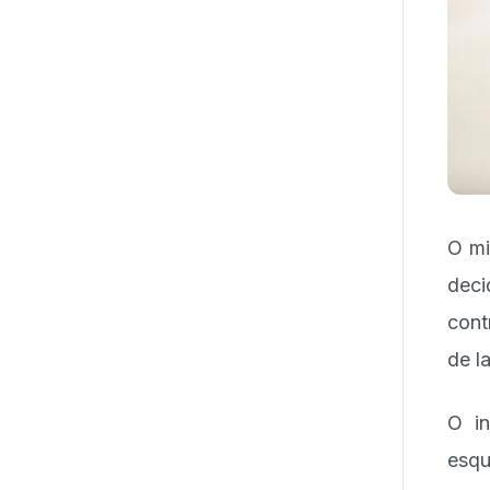
O mi
deci
cont
de l
O in
esqu