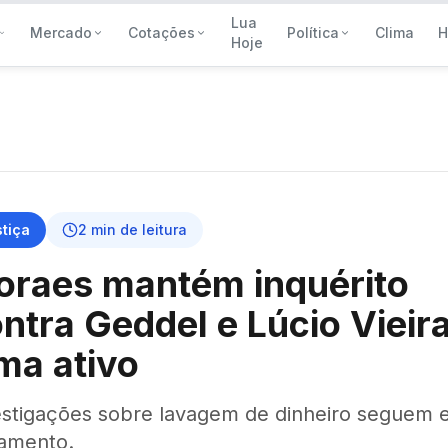
Lua
Mercado
Cotações
Política
Clima
H
Hoje
tiça
2
min de leitura
raes mantém inquérito
ntra Geddel e Lúcio Vieir
ma ativo
estigações sobre lavagem de dinheiro seguem
amento.