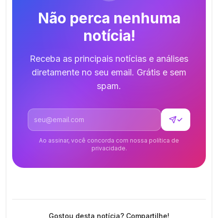
Não perca nenhuma
notícia!
Receba as principais notícias e análises
diretamente no seu email. Grátis e sem
spam.
Endereço de email
✓
Ao assinar, você concorda com nossa política de
privacidade.
Gostou desta notícia? Compartilhe!