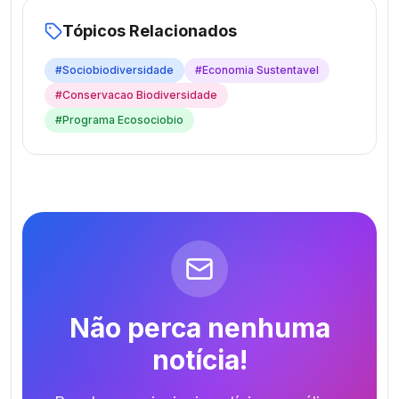
Tópicos Relacionados
#
Sociobiodiversidade
#
Economia Sustentavel
#
Conservacao Biodiversidade
#
Programa Ecosociobio
Não perca nenhuma
notícia!