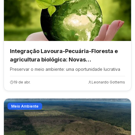
Integração Lavoura-Pecuária-Floresta e
agricultura biológica: Novas
oportunidades para o mercado de créditos
Preservar o meio ambiente: uma oportunidade lucrativa
de carbono
19 de abr.
Leonardo Gottems
Meio Ambiente