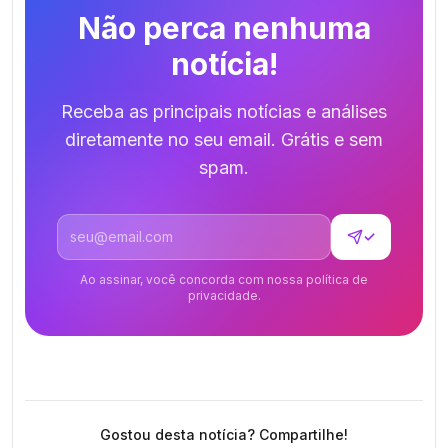
Não perca nenhuma
notícia!
Receba as principais notícias e análises
diretamente no seu email. Grátis e sem
spam.
Endereço de email
✓
Ao assinar, você concorda com nossa política de
privacidade.
Gostou desta notícia? Compartilhe!