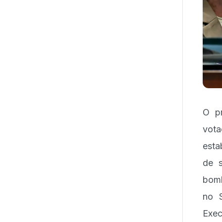
O pr
vota
esta
de 
bomb
no S
Exec