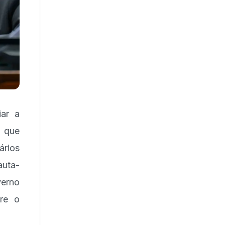
iar a
) que
ários
uta-
verno
tre o