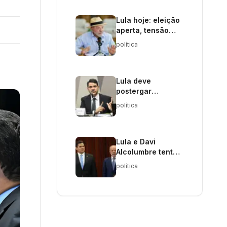
Lula hoje: eleição
aperta, tensão
diplomática
política
cresce e
investigações
elevam pressão
sobre o governo
Lula deve
postergar
indicação ao STF
política
até após eleições
Lula e Davi
Alcolumbre tentam
superar crise com
política
nova PEC