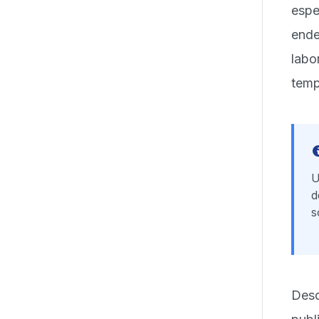
espe
ende
labo
temp
U
d
s
Desd