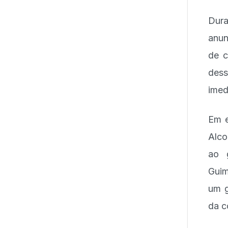
Dura
anun
de c
dess
imed
Em e
Alco
ao 
Guim
um g
da c