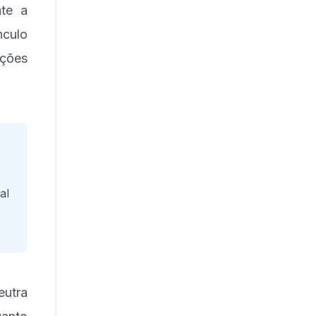
ate a
nculo
ações
al
eutra