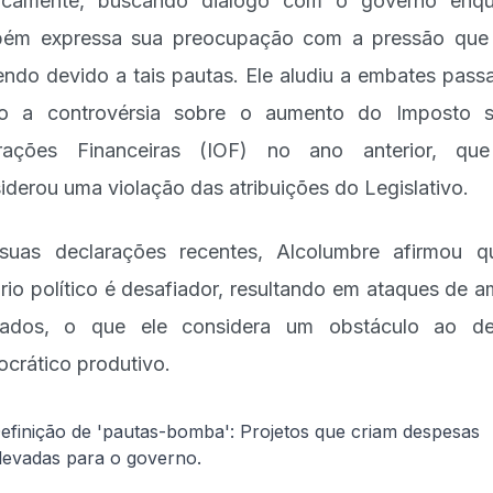
licamente, buscando diálogo com o governo enqu
bém expressa sua preocupação com a pressão que
endo devido a tais pautas. Ele aludiu a embates pass
o a controvérsia sobre o aumento do Imposto s
rações Financeiras (IOF) no ano anterior, que
iderou uma violação das atribuições do Legislativo.
uas declarações recentes, Alcolumbre afirmou 
rio político é desafiador, resultando em ataques de 
lados, o que ele considera um obstáculo ao de
crático produtivo.
efinição de 'pautas-bomba': Projetos que criam despesas
levadas para o governo.