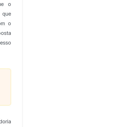
ue o
 que
com o
posta
cesso
doria