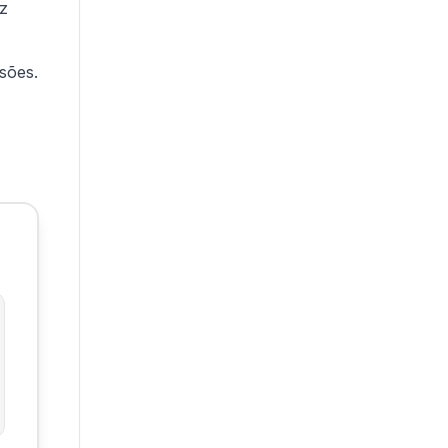
ez
sões.