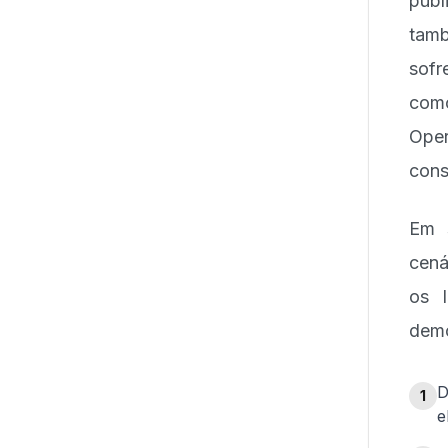
pub
tam
sofr
com
Ope
cons
Em s
cená
os 
demo
D
1
e