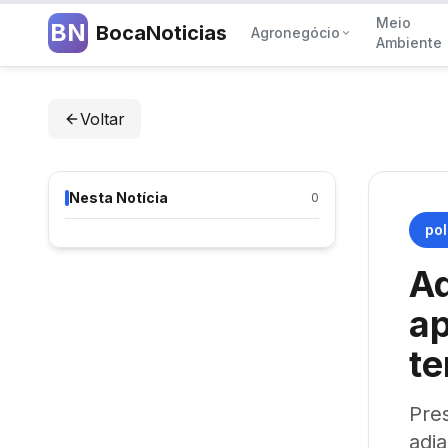
Meio
BN
BocaNoticias
Agronegócio
Ambiente
Voltar
Nesta Notícia
0
pol
A
ap
t
Pre
adi