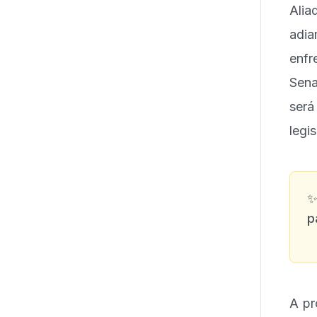
Ali
adi
enfr
Sena
será
legis
p
A pr