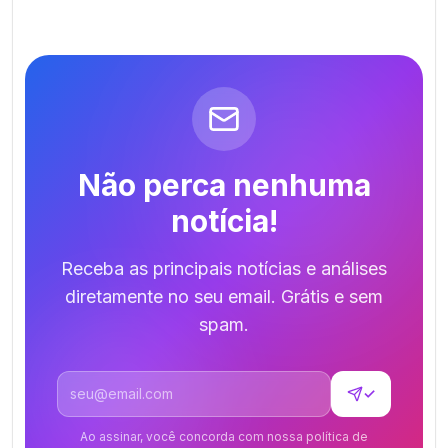
Não perca nenhuma
notícia!
Receba as principais notícias e análises
diretamente no seu email. Grátis e sem
spam.
Endereço de email
✓
Ao assinar, você concorda com nossa política de