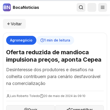
BN
BocaNoticias
Voltar
Agronegócio
1
min de leitura
Oferta reduzida de mandioca
impulsiona preços, aponta Cepea
Desinteresse dos produtores e desafios na
colheita contribuem para cenário desfavorável
na comercialização
Luis Roberto Toledo
20 de maio de 2024 às 09:10
Ouvir
Compartilhar