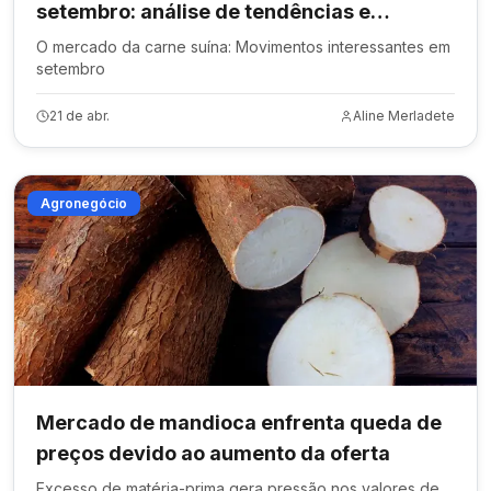
setembro: análise de tendências e
perspectivas
O mercado da carne suína: Movimentos interessantes em
setembro
21 de abr.
Aline Merladete
Agronegócio
Mercado de mandioca enfrenta queda de
preços devido ao aumento da oferta
Excesso de matéria-prima gera pressão nos valores de