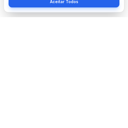
Aceitar Todos
Sobre Nós
BocaNoticias é seu portal de notícias moderno, trazendo as
últimas informações de tecnologia, esportes, cultura e mundo.
Links Úteis
Sobre Nós