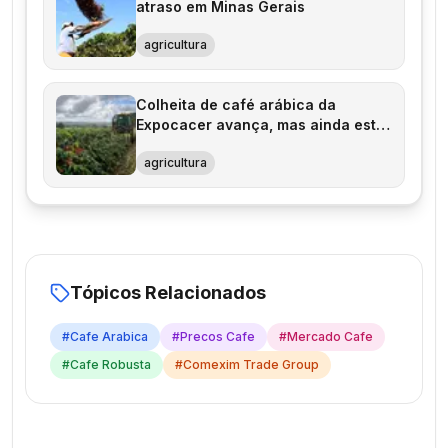
atraso em Minas Gerais
agricultura
Colheita de café arábica da
Expocacer avança, mas ainda está
atrasada
agricultura
Tópicos Relacionados
#
Cafe Arabica
#
Precos Cafe
#
Mercado Cafe
#
Cafe Robusta
#
Comexim Trade Group