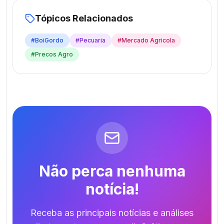
Tópicos Relacionados
#
BoiGordo
#
Pecuaria
#
Mercado Agricola
#
Precos Agro
Não perca nenhuma
notícia!
Receba as principais notícias e análises