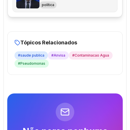
política
Tópicos Relacionados
#
saude publica
#
Anvisa
#
Contaminacao Agua
#
Pseudomonas