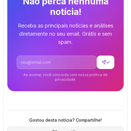
Não perca nenhuma
notícia!
Receba as principais notícias e análises
diretamente no seu email. Grátis e sem
spam.
Endereço de email
✓
Ao assinar, você concorda com nossa política de
privacidade.
Gostou desta notícia? Compartilhe!