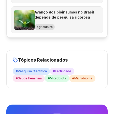
Avanço dos bioinsumos no Brasil
depende de pesquisa rigorosa
agricultura
Tópicos Relacionados
#
Pesquisa Cientifica
#
Fertilidade
#
Saude Feminina
#
Microbiota
#
Microbioma