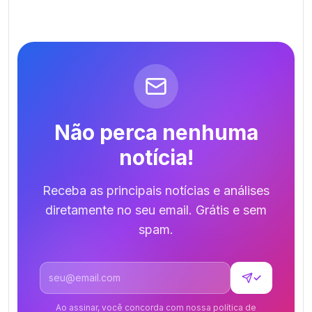
Não perca nenhuma
notícia!
Receba as principais notícias e análises
diretamente no seu email. Grátis e sem
spam.
Endereço de email
✓
Ao assinar, você concorda com nossa política de