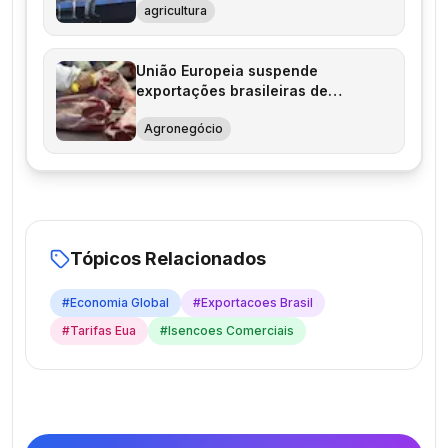
agricultura
União Europeia suspende
exportações brasileiras de
produtos animais
Agronegócio
Tópicos Relacionados
#
Economia Global
#
Exportacoes Brasil
#
Tarifas Eua
#
Isencoes Comerciais