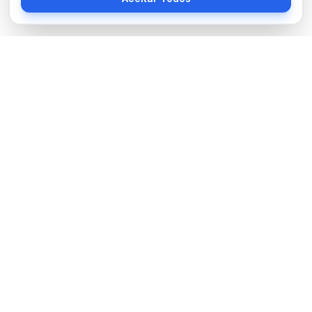
Sobre Nós
BocaNoticias é seu portal de notícias moderno, trazendo as
últimas informações de tecnologia, esportes, cultura e mundo.
Links Úteis
Sobre Nós