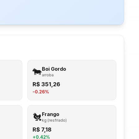
🐄
Boi Gordo
arroba
R$
351,26
-0.26
%
🐔
Frango
kg (resfriado)
R$
7,18
+
0.42
%