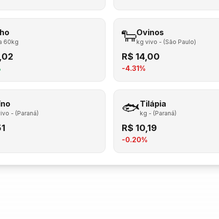
lho
🐑
Ovinos
a 60kg
kg vivo - (São Paulo)
,02
R$
14,00
%
-4.31
%
íno
🐟
Tilápia
ivo - (Paraná)
kg - (Paraná)
51
R$
10,19
-0.20
%