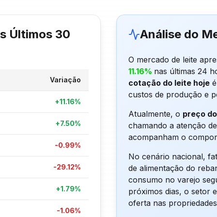
s Últimos 30
Análise do M
O mercado de leite apr
11.16%
nas últimas 24 h
Variação
cotação do leite hoje
é
custos de produção e pe
+
11.16
%
Atualmente, o
preço do 
+
7.50
%
chamando a atenção de p
acompanham o comport
-0.99
%
No cenário nacional, fa
-29.12
%
de alimentação do reban
consumo no varejo segu
+
1.79
%
próximos dias, o setor
oferta nas propriedades
-1.06
%