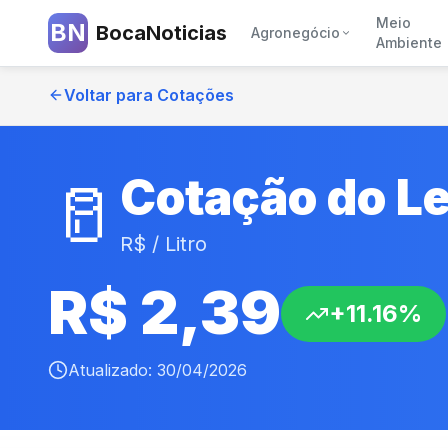
Meio
BN
BocaNoticias
Agronegócio
Ambiente
Voltar para Cotações
Cotação do Le
🥛
R$ / Litro
R$
2,39
+
11.16
%
Atualizado:
30/04/2026