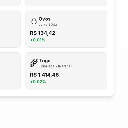
🥚
Ovos
caixa 30dz
R$
134,42
+
0.01
%
🌾
Trigo
Tonelada - (Paraná)
R$
1.414,46
+
0.02
%