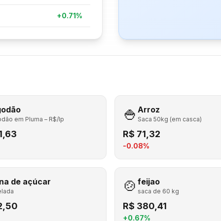
+
0.71
%
+
1.08
%
-1.42
%
+
0.71
%
+
0.00
%
godão
🍚
Arroz
odão em Pluma – R$/lp
Saca 50kg (em casca)
1,63
R$
71,32
-0.08
%
na de açúcar
🍲
feijao
elada
saca de 60 kg
2,50
R$
380,41
+
0.67
%