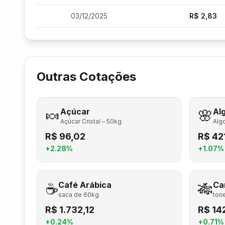
03/12/2025
R$
2,83
02/12/2025
R$
2,81
01/12/2025
R$
2,78
Outras Cotações
30/11/2025
R$
2,82
29/11/2025
R$
2,80
🍬
Açúcar
🌸
Al
Açúcar Cristal – 50kg
Alg
R$
96,02
R$
42
+
2.28
%
+
1.07
%
☕
Café Arábica
🎋
Ca
saca de 60kg
ton
R$
1.732,12
R$
14
+
0.24
%
+
0.71
%