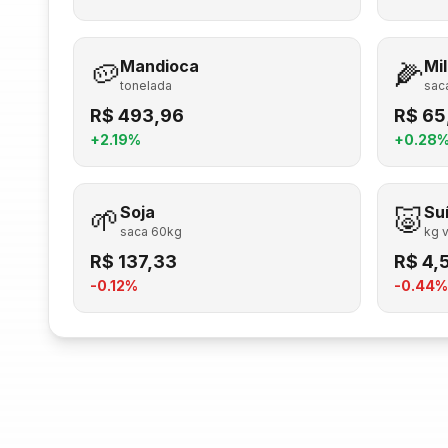
🥔
Mandioca
🌽
Mi
tonelada
sac
R$
493,96
R$
65
+
2.19
%
+
0.28
🌱
Soja
🐷
Su
saca 60kg
kg v
R$
137,33
R$
4,
-0.12
%
-0.44
%