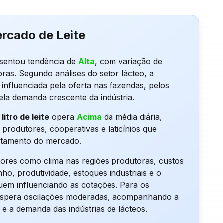
ercado de
Leite
esentou tendência de
Alta
, com variação de
oras. Segundo análises do setor lácteo, a
 influenciada pela oferta nas fazendas, pelos
la demanda crescente da indústria.
litro de leite
opera
Acima
da média diária,
rodutores, cooperativas e laticínios que
amento do mercado.
tores como clima nas regiões produtoras, custos
ho, produtividade, estoques industriais e o
em influenciando as cotações. Para os
 espera oscilações moderadas, acompanhando a
 e a demanda das indústrias de lácteos.