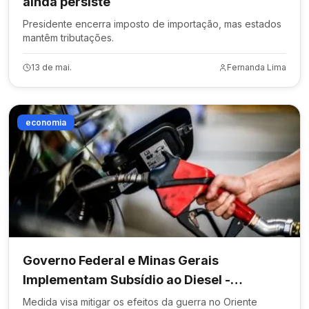
ainda persiste
Presidente encerra imposto de importação, mas estados
mantêm tributações.
13 de mai.
Fernanda Lima
economia
Governo Federal e Minas Gerais
Implementam Subsídio ao Diesel -
Oposição de RJ e Rondônia
Medida visa mitigar os efeitos da guerra no Oriente