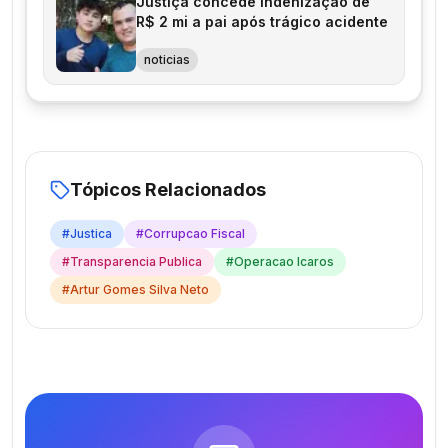
Justiça concede indenização de
R$ 2 mi a pai após trágico acidente
noticias
Tópicos Relacionados
#
Justica
#
Corrupcao Fiscal
#
Transparencia Publica
#
Operacao Icaros
#
Artur Gomes Silva Neto