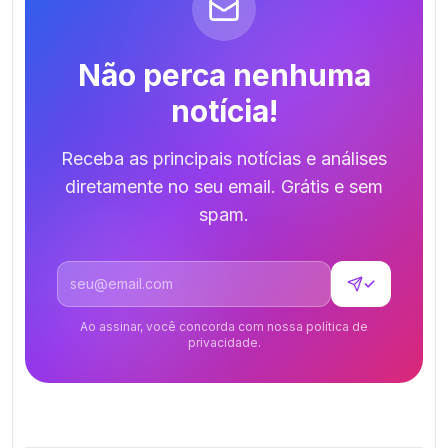
Não perca nenhuma
notícia!
Receba as principais notícias e análises
diretamente no seu email. Grátis e sem
spam.
Endereço de email
✓
Ao assinar, você concorda com nossa política de
privacidade.