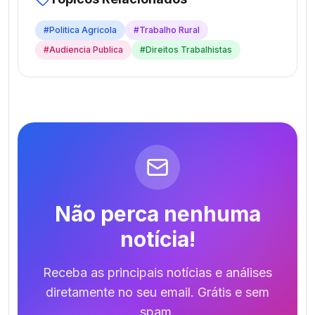
#
Politica Agricola
#
Trabalho Rural
#
Audiencia Publica
#
Direitos Trabalhistas
Não perca nenhuma
notícia!
Receba as principais notícias e análises
diretamente no seu email. Grátis e sem
spam.